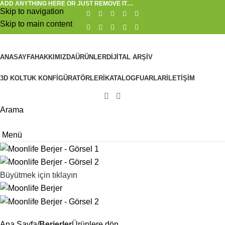
ADD ANYTHING HERE OR JUST REMOVE IT…
Skip to navigation
Skip to main content
ANASAYFA
HAKKIMIZDA
ÜRÜNLER
DIJITAL ARŞIV
3D KOLTUK KONFIGÜRATÖRLERI
KATALOG
FUARLAR
İLETIŞIM
Arama
Menü
Büyütmek için tıklayın
Ana Sayfa
Berjerler
Ürünlere dön