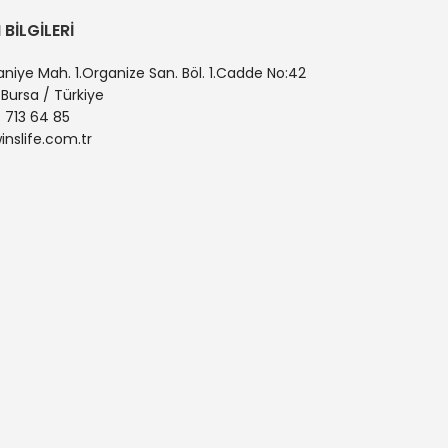
 BILGILERI
niye Mah. 1.Organize San. Böl. 1.Cadde No:42
 Bursa / Türkiye
 713 64 85
inslife.com.tr