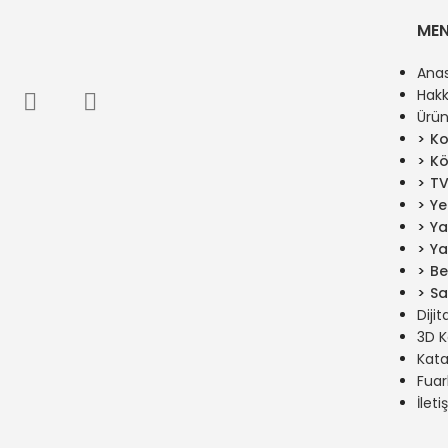
ME
Ana
Hak
Ürün
Ko
Kö
TV
Ye
Ya
Ya
Be
Sa
Dijit
3D K
Kata
Fuar
İleti