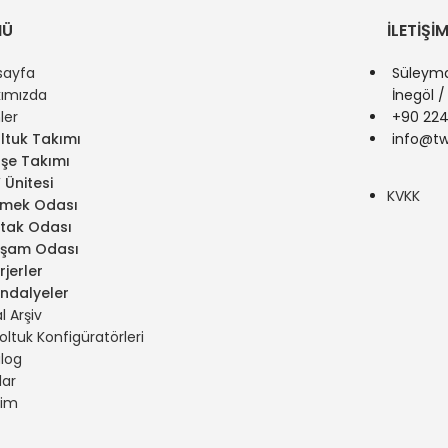
NÜ
İLETIŞIM
sayfa
Süleyma
kımızda
İnegöl /
ler
+90 224
ltuk Takımı
info@tw
şe Takımı
 Ünitesi
KVKK
mek Odası
tak Odası
şam Odası
rjerler
ndalyeler
al Arşiv
oltuk Konfigüratörleri
log
lar
şim