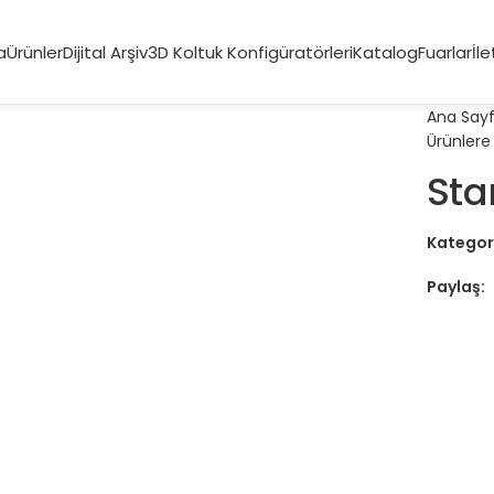
a
Ürünler
Dijital Arşiv
3D Koltuk Konfigüratörleri
Katalog
Fuarlar
İle
Ana Say
Ürünlere
Sta
Kategori
Paylaş: